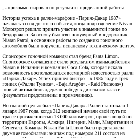
, - прокомментировал он результаты проделанной работы
История успеха в ралли-марафоне «Париж-Дакар 1987»
началась за год до этого события, когда подразделение Nissan
Motorsport решило принять участие в знаменитой гонке по
бездорожью. За основу был взят популярный внедорожник
Nissan Patrol, а основные работы по созданию гоночного
автомобиля были поручены испанскому техническому центру.
Спонсором гоночной команды стал бренд Fanta Limon.
Спонсорское соглашение стало результатом взаимодействия
Nissan в Испании и компании Coca-Cola, которая искала
возможность воспользоваться всемирной известностью ралли
«Париж-Дакар». Успех пришел быстро – в 1986 году в трех
гонках («Ралли Туниса», «Baja Aragón», «Raid Pharaons»)
новый автомобиль одержал победу в дизельном классе
(результаты представлены в примечаниях).
Но главной целью был «Париж-Дакар». Ралли стартовало 1
января 1987 года, когда 312 экипажей начали свой путь по
трассе протяженностью 13 000 километров, пролегающей по
территории Европы, Алжира, Нигерии, Мали, Мавритании и
Сенегала. Команда Nissan Fanta Limon была представлена
двумя автомобилями: экипаж под номером 211 состоял из