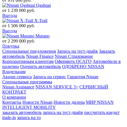
от
951 000
руб.
Qashqai
от
1 239 000
руб.
Выгода
X-Trail
от
1 506 000
руб.
Выгода
Murano
от
2 299 000
руб.
Покупка
Специальные предложения
Запись на тест-драйв
Заказать
автомобиль
Nissan Finance
Nissan Страхование
Корпоративным клиентам
Оформить ОСАГО
Автомобили в
наличии
Оценить автомобиль
ОДОБРЕНО NISSAN
Владельцам
Акции сервиса
Запись на сервис
Гарантия Nissan
Специальные программы
Nissan Assistance
NISSAN SERVICE 3+
СЕРВИСНЫЙ
КОНТРАКТ
О компании
Контакты
Новости Nissan
Новости дилера
МИР NISSAN
INTELLIGENT MOBILITY
заказать автомобиль
запись на тест-драйв
рассчитать кредит
trade-in
запись на то