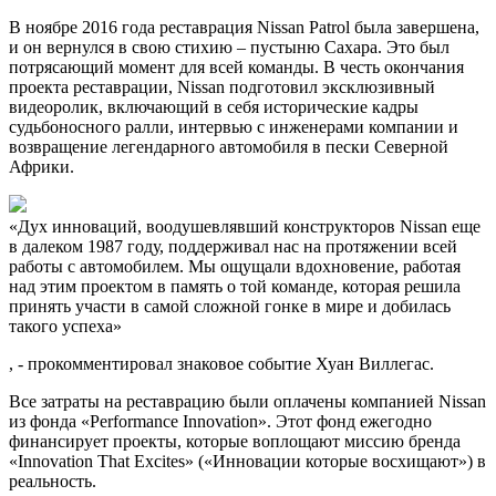
В ноябре 2016 года реставрация Nissan Patrol была завершена,
и он вернулся в свою стихию – пустыню Сахара. Это был
потрясающий момент для всей команды. В честь окончания
проекта реставрации, Nissan подготовил эксклюзивный
видеоролик, включающий в себя исторические кадры
судьбоносного ралли, интервью с инженерами компании и
возвращение легендарного автомобиля в пески Северной
Африки.
«Дух инноваций, воодушевлявший конструкторов Nissan еще
в далеком 1987 году, поддерживал нас на протяжении всей
работы с автомобилем. Мы ощущали вдохновение, работая
над этим проектом в память о той команде, которая решила
принять участи в самой сложной гонке в мире и добилась
такого успеха»
, - прокомментировал знаковое событие Хуан Виллегас.
Все затраты на реставрацию были оплачены компанией Nissan
из фонда «Performance Innovation». Этот фонд ежегодно
финансирует проекты, которые воплощают миссию бренда
«Innovation That Excites» («Инновации которые восхищают») в
реальность.