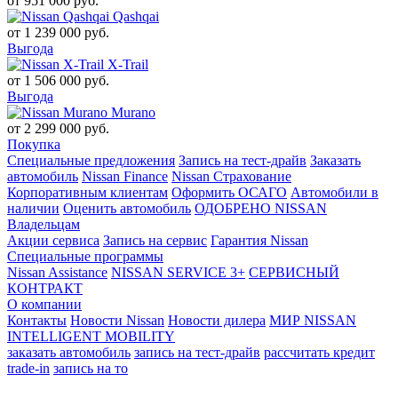
от
951 000
руб.
Qashqai
от
1 239 000
руб.
Выгода
X-Trail
от
1 506 000
руб.
Выгода
Murano
от
2 299 000
руб.
Покупка
Специальные предложения
Запись на тест-драйв
Заказать
автомобиль
Nissan Finance
Nissan Страхование
Корпоративным клиентам
Оформить ОСАГО
Автомобили в
наличии
Оценить автомобиль
ОДОБРЕНО NISSAN
Владельцам
Акции сервиса
Запись на сервис
Гарантия Nissan
Специальные программы
Nissan Assistance
NISSAN SERVICE 3+
СЕРВИСНЫЙ
КОНТРАКТ
О компании
Контакты
Новости Nissan
Новости дилера
МИР NISSAN
INTELLIGENT MOBILITY
заказать автомобиль
запись на тест-драйв
рассчитать кредит
trade-in
запись на то