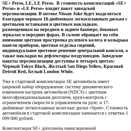
SE+ Perso, LE, LE Perso. В стоимость комплектаций «SE+
Perso» и «LE Perso» входит пакет заводской
персонализации. В потоке Nissan Juke будет выделяться
благодаря черным 18-дюймовым легкосплавным дискам с
цветными вставками и цветным накладкам,
размещенным на переднем и заднем бампере, боковых
зеркалах и передних фарах. В салоне обращает на себя
внимание цветная прострочка рулевого колеса и козырька
панели приборов, цветная отделка сидений,
индивидуальное цветовое решение центральной консоли, а
также накладки на дефлекторы воздуховодов. Заводские
пакеты персонализации доступны в четырех цветах:
Черный Tokyo Black, Желтый San Diego Yellow, Красный
Detroit Red, Белый London White.
Уже в стартовой комплектации SE автомобиль имеет
широкий набор оборудования: систему динамического
изменения настроек автомобиля (NDCS) с цветным
многофункциональным дисплеем, круиз-контроль с
ограничением скорости и управлением на руле, и 17-
дюймовые легкосплавные колесные диски «Sport». Стоимость
автомобиля в стартовой комплектации начинается с отметки 1
099 000 рублей.
Комплектация SE+ дополнена навигационной