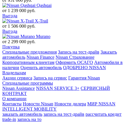
от
951 000
руб.
Qashqai
от
1 239 000
руб.
Выгода
X-Trail
от
1 506 000
руб.
Выгода
Murano
от
2 299 000
руб.
Покупка
Специальные предложения
Запись на тест-драйв
Заказать
автомобиль
Nissan Finance
Nissan Страхование
Корпоративным клиентам
Оформить ОСАГО
Автомобили в
наличии
Оценить автомобиль
ОДОБРЕНО NISSAN
Владельцам
Акции сервиса
Запись на сервис
Гарантия Nissan
Специальные программы
Nissan Assistance
NISSAN SERVICE 3+
СЕРВИСНЫЙ
КОНТРАКТ
О компании
Контакты
Новости Nissan
Новости дилера
МИР NISSAN
INTELLIGENT MOBILITY
заказать автомобиль
запись на тест-драйв
рассчитать кредит
trade-in
запись на то