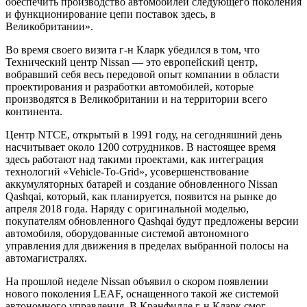
обеспечить производство автомобилей следующего поколения
и функционирование цепи поставок здесь, в
Великобритании».
Во время своего визита г-н Кларк убедился в том, что
Технический центр Nissan — это европейский центр,
вобравший себя весь передовой опыт компании в области
проектирования и разработки автомобилей, которые
производятся в Великобритании и на территории всего
континента.
Центр NTCE, открытый в 1991 году, на сегодняшний день
насчитывает около 1200 сотрудников. В настоящее время
здесь работают над такими проектами, как интеграция
технологий «Vehicle-To-Grid», усовершенствование
аккумуляторных батарей и создание обновленного Nissan
Qashqai, который, как планируется, появится на рынке до
апреля 2018 года. Наряду с оригинальной моделью,
покупателям обновленного Qashqai будут предложены версии
автомобиля, оборудованные системой автономного
управления для движения в пределах выбранной полосы на
автомагистралях.
На прошлой неделе Nissan объявил о скором появлении
нового поколения LEAF, оснащенного такой же системой
автономного управления. В Кранфилде г-н Кларк смог