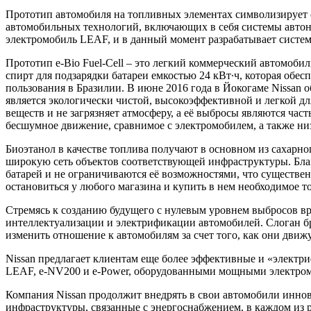
Прототип автомобиля на топливных элементах символизирует 
автомобильных технологий, включающих в себя системы автоно
электромобиль LEAF, и в данный момент разрабатывает системы 
Прототип e-Bio Fuel-Cell – это легкий коммерческий автомоб
спирт для подзарядки батареи емкостью 24 кВт∙ч, которая обес
пользования в Бразилии. В июне 2016 года в Йокогаме Nissan о
является экологически чистой, высокоэффективной и легкой дл
веществ и не загрязняет атмосферу, а её выбросы являются час
бесшумное движение, сравнимое с электромобилем, а также ни
Биоэтанол в качестве топлива получают в основном из сахарн
широкую сеть объектов соответствующей инфраструктуры. Благ
батарей и не ограничиваются её возможностями, что существе
остановиться у любого магазина и купить в нем необходимое т
Стремясь к созданию будущего с нулевым уровнем выбросов вр
интеллектуализации и электрификации автомобилей. Слоган бре
изменить отношение к автомобилям за счет того, как они движ
Nissan предлагает клиентам еще более эффективные и «электри
LEAF, e-NV200 и e-Power, оборудованными мощными электромото
Компания Nissan продолжит внедрять в свои автомобили инно
инфраструктуры, связанные с энергоснабжением, в каждом из 