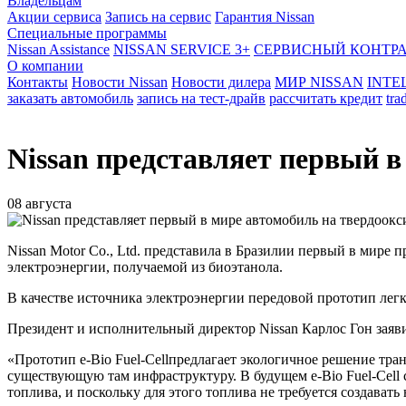
Владельцам
Акции сервиса
Запись на сервис
Гарантия Nissan
Специальные программы
Nissan Assistance
NISSAN SERVICE 3+
СЕРВИСНЫЙ КОНТР
О компании
Контакты
Новости Nissan
Новости дилера
МИР NISSAN
INTE
заказать автомобиль
запись на тест-драйв
рассчитать кредит
tra
Nissan представляет первый 
08 августа
Nissan Motor Co., Ltd. представила в Бразилии первый в мире 
электроэнергии, получаемой из биоэтанола.
В качестве источника электроэнергии передовой прототип легк
Президент и исполнительный директор Nissan Карлос Гон заяв
«Прототип e-Bio Fuel-Cellпредлагает экологичное решение тра
существующую там инфраструктуру. В будущем e-Bio Fuel-Cell 
топлива, и поскольку для этого топлива не требуется создават