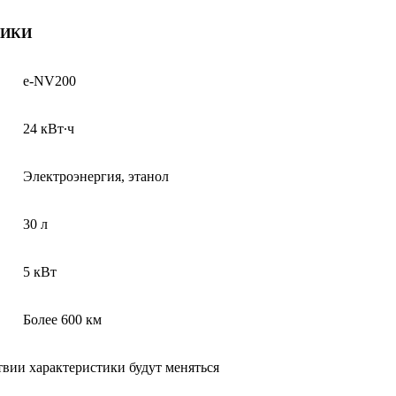
ТИКИ
e-NV200
24 кВт∙ч
Электроэнергия, этанол
30 л
5 кВт
Более 600 км
вии характеристики будут меняться