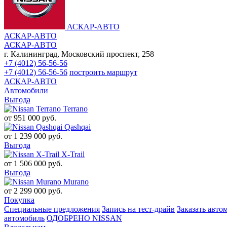
АСКАР-АВТО
АСКАР-АВТО
АСКАР-АВТО
г. Калининград, Московский проспект, 258
+7 (4012) 56-56-56
+7 (4012) 56-56-56
построить маршрут
АСКАР-АВТО
Автомобили
Выгода
Terrano
от
951 000
руб.
Qashqai
от
1 239 000
руб.
Выгода
X-Trail
от
1 506 000
руб.
Выгода
Murano
от
2 299 000
руб.
Покупка
Специальные предложения
Запись на тест-драйв
Заказать авто
автомобиль
ОДОБРЕНО NISSAN