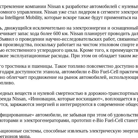
стремление компании Nissan к разработке автомобилей с нулев
много управления. Nissan уже стал лидером в сегменте электр
Intelligent Mobility, которые вскоре также будут применяться на
иль, движущийся исключительно на электроэнергии и оснащенны
печивает запас хода более 600 км. Nissan планирует проводить 
бъявил о проведении научно-исследовательских работ, связанных 
я производства, поскольку работает на чистом этиловом спирте
тью естественного углеродного цикла. Кроме того, к преимуществ
зкие эксплуатационные расходы. При этом он обладает таким же
ого тростника и пшеницы. Такое топливо повсеместно доступно
одаря доступности этанола, автомобили e-Bio Fuel-Cell практи
нно облегчает продвижение на рынок автомобилей, использующи
опливо.
едных веществ и нулевой смертностью в дорожно-транспортных 
нда Nissan, «Инновации, которые восхищают», воплощается в реа
утся, заряжаются энергией и интегрируются в современное общес
фицированные» автомобили, не забывая при этом об удовольстви
рами и электрогенераторами, прототип e-Bio Fuel-Cell станет 
вационные системы, способные извлекать электрическую энерги
регионов мира.