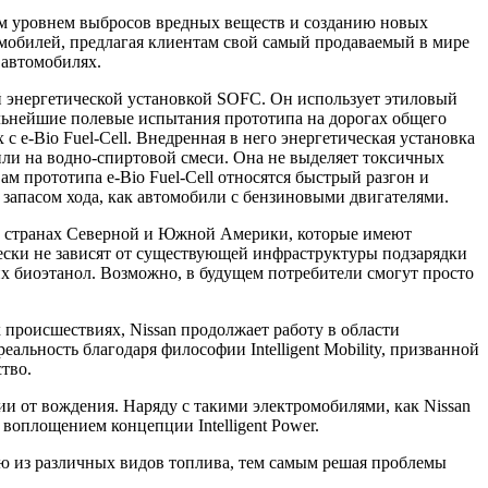
ым уровнем выбросов вредных веществ и созданию новых
омобилей, предлагая клиентам свой самый продаваемый в мире
 автомобилях.
й энергетической установкой SOFC. Он использует этиловый
дальнейшие полевые испытания прототипа на дорогах общего
с e-Bio Fuel-Cell. Внедренная в него энергетическая установка
 или на водно-спиртовой смеси. Она не выделяет токсичных
ам прототипа e-Bio Fuel-Cell относятся быстрый разгон и
 запасом хода, как автомобили с бензиновыми двигателями.
 в странах Северной и Южной Америки, которые имеют
чески не зависят от существующей инфраструктуры подзарядки
х биоэтанол. Возможно, в будущем потребители смогут просто
происшествиях, Nissan продолжает работу в области
льность благодаря философии Intelligent Mobility, призванной
тво.
и от вождения. Наряду с такими электромобилями, как Nissan
воплощением концепции Intelligent Power.
ю из различных видов топлива, тем самым решая проблемы