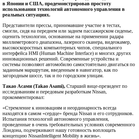
в Японии и США, продемонстрировав простоту
использования технологий автономного управления в
реальных ситуациях.
Представители прессы, принимавшие участие в тестах,
смогли, сидя на переднем или заднем пассажирском сиденье,
оценить технологии, основанные на применении радара
миллиметрового диапазона, лазерного сканера, видеокамер,
высокоскоростных компьютерных чипов, специального
интерфейса HMI (Human Machine Interface) и многих других
инновационных решений. Современные устройства и
системы позволяют автомобилю самостоятельно двигаться по
заданным маршрутам, введенным в навигатор, как по
загородным шоссе, так и по городским улицам.
Такао Асами (Takao Asami),
Старший вице-президент по
исследованиям и передовым разработкам Nissan,
прокомментировал:
«Стремление к инновациям и неординарность всегда
находятся в самом «сердце» бренда Nissan и его сотрудников.
Испытания технологий автономного управления,
проведенные в очень требовательных условиях современного
Лондона, подчеркивают нашу готовность воплощать
концепцию NissanIntelligent Mobility в жизнь».