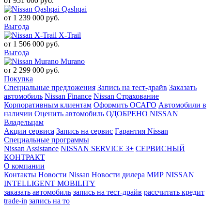
от
951 000
руб.
Qashqai
от
1 239 000
руб.
Выгода
X-Trail
от
1 506 000
руб.
Выгода
Murano
от
2 299 000
руб.
Покупка
Специальные предложения
Запись на тест-драйв
Заказать
автомобиль
Nissan Finance
Nissan Страхование
Корпоративным клиентам
Оформить ОСАГО
Автомобили в
наличии
Оценить автомобиль
ОДОБРЕНО NISSAN
Владельцам
Акции сервиса
Запись на сервис
Гарантия Nissan
Специальные программы
Nissan Assistance
NISSAN SERVICE 3+
СЕРВИСНЫЙ
КОНТРАКТ
О компании
Контакты
Новости Nissan
Новости дилера
МИР NISSAN
INTELLIGENT MOBILITY
заказать автомобиль
запись на тест-драйв
рассчитать кредит
trade-in
запись на то