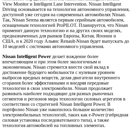
View Monitor и Intelligent Lane Intervention. Nissan Intelligent
Driving основывается на технологии автономного управления,
доступной уже сегодня на современных автомобилях Nissan.
Так, Nissan Serena является первым серийным автомобилем,
оснащенным технологией ProPILOT. Планируется, что Nissan
применит данную технологию и на других своих моделях,
предназначенных для рынков Европы, Китая, Японии и
США, и к 2020 году Альянс Renault-Nissan будет выпускать до
10 моделей с системами автономного управления.
Nissan Intelligent Power
делает вождение более
впечатляющим и при этом более экологичным и
экономичным. Nissan стремится внести свой вклад в
достижение будущего мобильности с нулевым уровнем
выбросов вредных веществ, делая двигатели внутреннего
сгорания более эффективными и внедряя передовые
технологии в свои электромобили. Nissan продолжает
развивать наиболее подходящие для разных рыночных
сегментов и регионов мира технологии силовых агрегатов в
соответствии со стратегией Nissan Intelligent Power. В
портфолио Nissan уже накопилось большое количество
электромобильных технологий, таких как e-Power (гибридная
силовая установка последовательного типа), а также
технология автомобилей на топливных элементах.