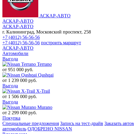
АСКАР-АВТО
АСКАР-АВТО
АСКАР-АВТО
г. Калининград, Московский проспект, 258
+7 (4012) 56-56-56
+7 (4012) 56-56-56
построить маршрут
АСКАР-АВТО
Автомобили
Выгода
Terrano
от
951 000
руб.
Qashqai
от
1 239 000
руб.
Выгода
X-Trail
от
1 506 000
руб.
Выгода
Murano
от
2 299 000
руб.
Покупка
Специальные предложения
Запись на тест-драйв
Заказать авто
автомобиль
ОДОБРЕНО NISSAN