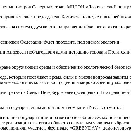
 Совет министров Северных стран, МЦСЭИ «Леонтьевский центр»
ко приветствовал председатель Комитета по науке и высшей шко
овская система, думаю, что направление«Экология» активно разв
ссийской Федерации будет проходить под знаком экологии.
инн Андерсен поблагодарил администрацию города и Политехни
охране окружающей среды и обеспечению экологической безопас
оде, который посвящает время, силы и мысли вопросам защиты о
ание экологического мироощущения и мировоззрения у молодежи,
третьей в Санкт-Петербурге электрозаправки. В заправочной с
ом и государственными органами компании Nissan, отметила:
ета по популяризации и развитию возобновляемых источников э
ет реализации стратегии общества с нулевым уровнем выбросов 
торые приняли участие в фестивале «GREENDAY», демонстрируют