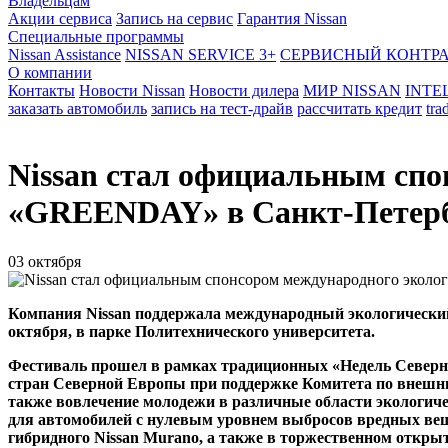
Владельцам
Акции сервиса
Запись на сервис
Гарантия Nissan
Специальные программы
Nissan Assistance
NISSAN SERVICE 3+
СЕРВИСНЫЙ КОНТР
О компании
Контакты
Новости Nissan
Новости дилера
МИР NISSAN
INTE
заказать автомобиль
запись на тест-драйв
рассчитать кредит
tra
Nissan стал официальным спо
«GREENDAY» в Санкт-Петер
03 октября
Компания Nissan поддержала международный экологический
октября, в парке Политехнического университета.
Фестиваль прошел в рамках традиционных «Недель Северны
стран Северной Европы при поддержке Комитета по внешни
также вовлечение молодежи в различные области экологиче
для автомобилей с нулевым уровнем выбросов вредных веще
гибридного Nissan Murano, а также в торжественном откры