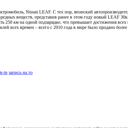
ектромобиль, Nissan LEAF. С тех пор, японский автопроизводит
редных веществ, представив ранее в этом году новый LEAF 30кB
 250 км на одной подзарядке, что превышает достижения всех к
лей всех времен – всего с 2010 года в мире было продано более
de-in
запись на то