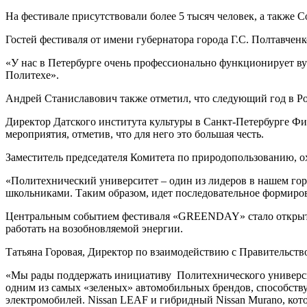
На фестивале присутствовали более 5 тысяч человек, а также
Гостей фестиваля от имени губернатора города Г.С. Полтавчен
«У нас в Петербурге очень профессионально функционирует вуз
Политехе».
Андрей Станиславович также отметил, что следующий год в Ро
Директор Датского института культуры в Санкт-Петербурге Ф
мероприятия, отметив, что для него это большая честь.
Заместитель председателя Комитета по природопользованию, 
«Политехнический университет – один из лидеров в нашем гор
школьниками. Таким образом, идет последовательное формиров
Центральным событием фестиваля «GREENDAY» стало открытие 
работать на возобновляемой энергии.
Татьяна Горовая, Директор по взаимодействию с Правительств
«Мы рады поддержать инициативу Политехнического университ
одним из самых «зеленых» автомобильных брендов, способству
электромобилей. Nissan LEAF и гибридный Nissan Murano, ко