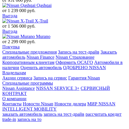
от
951 000
руб.
Qashqai
от
1 239 000
руб.
Выгода
X-Trail
от
1 506 000
руб.
Выгода
Murano
от
2 299 000
руб.
Покупка
Специальные предложения
Запись на тест-драйв
Заказать
автомобиль
Nissan Finance
Nissan Страхование
Корпоративным клиентам
Оформить ОСАГО
Автомобили в
наличии
Оценить автомобиль
ОДОБРЕНО NISSAN
Владельцам
Акции сервиса
Запись на сервис
Гарантия Nissan
Специальные программы
Nissan Assistance
NISSAN SERVICE 3+
СЕРВИСНЫЙ
КОНТРАКТ
О компании
Контакты
Новости Nissan
Новости дилера
МИР NISSAN
INTELLIGENT MOBILITY
заказать автомобиль
запись на тест-драйв
рассчитать кредит
trade-in
запись на то