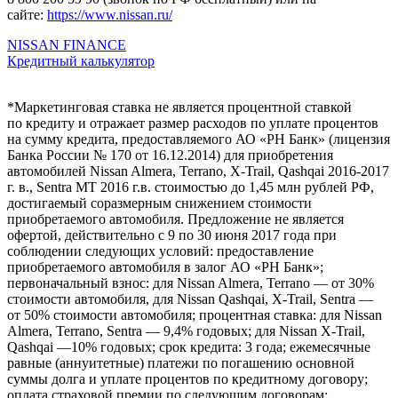
сайте:
https://www.nissan.ru/
NISSAN FINANCE
Кредитный калькулятор
*Маркетинговая ставка не является процентной ставкой
по кредиту и отражает размер расходов по уплате процентов
на сумму кредита, предоставляемого АО «РН Банк» (лицензия
Банка России № 170 от 16.12.2014) для приобретения
автомобилей Nissan Almera, Terrano, X-Trail, Qashqai 2016-2017
г. в., Sentra MT 2016 г.в. стоимостью до 1,45 млн рублей РФ,
достигаемый соразмерным снижением стоимости
приобретаемого автомобиля. Предложение не является
офертой, действительно с 9 по 30 июня 2017 года при
соблюдении следующих условий: предоставление
приобретаемого автомобиля в залог АО «РН Банк»;
первоначальный взнос: для Nissan Almera, Terrano — от 30%
стоимости автомобиля, для Nissan Qashqai, X-Trail, Sentra —
от 50% стоимости автомобиля; процентная ставка: для Nissan
Almera, Terrano, Sentra — 9,4% годовых; для Nissan X-Trail,
Qashqai —10% годовых; срок кредита: 3 года; ежемесячные
равные (аннуитетные) платежи по погашению основной
суммы долга и уплате процентов по кредитному договору;
оплата страховой премии по следующим договорам: