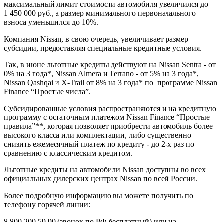
максимальный лимит стоимости автомобиля увеличился до
1 450 000 руб., а размер минимального первоначального
взноса уменьшился до 10%.
Компания Nissan, в свою очередь, увеличивает размер
субсидии, предоставляя специальные кредитные условия.
Так, в июне льготные кредиты действуют на Nissan Sentra - от
0% на 3 года*, Nissan Almera и Terrano - от 5% на 3 года*,
Nissan Qashqai и X-Trail от 8% на 3 года* по программе Nissan
Finance “Простые числа”.
Субсидированные условия распространяются и на кредитную
программу с остаточным платежом Nissan Finance “Простые
правила”**, которая позволяет приобрести автомобиль более
высокого класса или комплектации, либо существенно
снизить ежемесячный платеж по кредиту - до 2-х раз по
сравнению с классическим кредитом.
Льготные кредиты на автомобили Nissan доступны во всех
официальных дилерских центрах Nissan по всей России.
Более подробную информацию вы можете получить по
телефону горячей линии:
8 800 200 59 90 (звонок по РФ бесплатный) или на