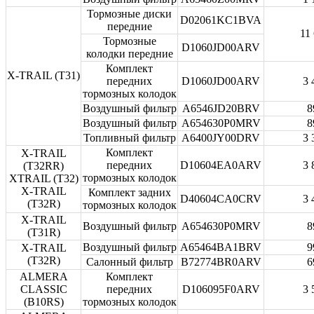
Тормозные диски
D02061KC1BVA
передние
11
Тормозные
D1060JD00ARV
колодки передние
Комплект
X-TRAIL (T31)
передних
D1060JD00ARV
3 
тормозных колодок
Воздушный фильтр
A6546JD20BRV
8
Воздушный фильтр
A654630P0MRV
8
Топливный фильтр
A6400JY00DRV
3 
Комплект
X-TRAIL
передних
D10604EA0ARV
3 
(T32RR)
тормозных колодок
XTRAIL (T32)
X-TRAIL
Комплект задних
D40604CA0CRV
3 
(T32R)
тормозных колодок
X-TRAIL
Воздушный фильтр
A654630P0MRV
8
(T31R)
Воздушный фильтр
A65464BA1BRV
9
X-TRAIL
(T32R)
Салонный фильтр
B72774BR0ARV
6
ALMERA
Комплект
CLASSIC
передних
D106095F0ARV
3 
(B10RS)
тормозных колодок