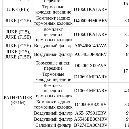
передние
15
Тормозные
JUKE (F15)
D10601KA1ARV
колодки передние
Комплект задних
JUKE (F15E)
D40609HM0BRV
3 
тормозных колодок
Комплект
JUKE (F15),
передних
D10601KA1ARV
3 
JUKE (F15E)
тормозных колодок
JUKE (F15E)
Воздушный фильтр
A6546BC40AVA
8
JUKE (F15),
Воздушный фильтр
A654630P0MRV
8
JUKE (F15E)
Тормозные диски
D02065X00AVA
передние
17
Тормозные
D10601MF0ARV
колодки передние
Комплект
передних
D10601MF0ARV
4 
тормозных колодок
PATHFINDER
Комплект задних
(R51M)
D4060EB325RV
3 
тормозных колодок
Воздушный фильтр
A65467S01ERV
9
Воздушный фильтр
A6546EB30MRV
9
Салонный фильтр
B7274EA00MRV
1 