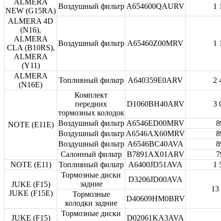
ALMERA
Воздушный фильтр
A654600QAURV
1 
NEW (G15RA)
ALMERA 4D
(N16),
ALMERA
Воздушный фильтр
A65460Z00MRV
1 
CLA (B10RS),
ALMERA
(Y11)
ALMERA
Топливный фильтр
A640359E0ARV
2 
(N16E)
Комплект
передних
D1060BH40ARV
3 
тормозных колодок
Воздушный фильтр
A6546ED00MRV
8
NOTE (E11E)
Воздушный фильтр
A6546AX60MRV
8
Воздушный фильтр
A6546BC40AVA
8
Салонный фильтр
B7891AX01ARV
7
NOTE (E11)
Топливный фильтр
A6400JD51AVA
1 
Тормозные диски
D3206JD00AVA
задние
JUKE (F15)
13
JUKE (F15E)
Тормозные
D40609HM0BRV
колодки задние
Тормозные диски
JUKE (F15)
D02061KA3AVA