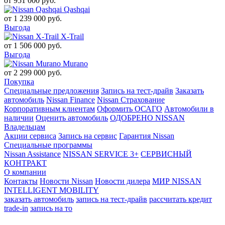
от
951 000
руб.
Qashqai
от
1 239 000
руб.
Выгода
X-Trail
от
1 506 000
руб.
Выгода
Murano
от
2 299 000
руб.
Покупка
Специальные предложения
Запись на тест-драйв
Заказать
автомобиль
Nissan Finance
Nissan Страхование
Корпоративным клиентам
Оформить ОСАГО
Автомобили в
наличии
Оценить автомобиль
ОДОБРЕНО NISSAN
Владельцам
Акции сервиса
Запись на сервис
Гарантия Nissan
Специальные программы
Nissan Assistance
NISSAN SERVICE 3+
СЕРВИСНЫЙ
КОНТРАКТ
О компании
Контакты
Новости Nissan
Новости дилера
МИР NISSAN
INTELLIGENT MOBILITY
заказать автомобиль
запись на тест-драйв
рассчитать кредит
trade-in
запись на то