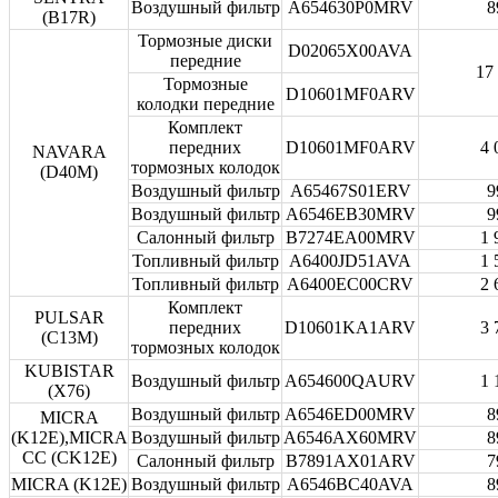
Воздушный фильтр
A654630P0MRV
8
(B17R)
Тормозные диски
D02065X00AVA
передние
17
Тормозные
D10601MF0ARV
колодки передние
Комплект
передних
D10601MF0ARV
4 
NAVARA
тормозных колодок
(D40M)
Воздушный фильтр
A65467S01ERV
9
Воздушный фильтр
A6546EB30MRV
9
Салонный фильтр
B7274EA00MRV
1 
Топливный фильтр
A6400JD51AVA
1 
Топливный фильтр
A6400EC00CRV
2 
Комплект
PULSAR
передних
D10601KA1ARV
3 
(C13M)
тормозных колодок
KUBISTAR
Воздушный фильтр
A654600QAURV
1 
(X76)
Воздушный фильтр
A6546ED00MRV
8
MICRA
(K12E),MICRA
Воздушный фильтр
A6546AX60MRV
8
CC (CK12E)
Салонный фильтр
B7891AX01ARV
7
MICRA (K12E)
Воздушный фильтр
A6546BC40AVA
8