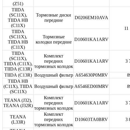
(Z51)
TIIDA
(SC11X),
Тормозные диски
D0206EM10AVA
TIIDA HB
передние
(C11X)
11
TIIDA
(SC11X),
Тормозные
D10601KA1ARV
TIIDA HB
колодки передние
(C11X)
TIIDA
Комплект
(SC11X),
передних
D10601KA1ARV
3 
TIIDA (C11X),
тормозных колодок
TIIDA (C13R)
TIIDA (C13R)
Воздушный фильтр
A654630P0MRV
8
TIIDA HB
(C11X), TIIDA
Воздушный фильтр
A6546ED00MRV
8
(SC11X)
Комплект
TEANA (J32),
передних
D10601KA1ARV
3 
TEANA (J32R)
тормозных колодок
Комплект
TEANA
передних
D10603TA0BRV
3 
(L33R)
тормозных колодок