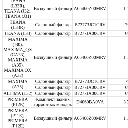
TEANA
(L33R),
Воздушный фильтр
A65460Z00MRV
1 
TEANA (J32),
TEANA (J31)
TEANA
Салонный фильтр
B72773JC1CRV
7
(L33R)
TEANA (L33)
Салонный фильтр
B7277JA00CRV
6
MAXIMA
(J30),
MAXIMA_QX
(CA33),
Воздушный фильтр
A65460Z00MRV
1 
MAXIMA
(A35),
MAXIMA QX
(A32)
Салонный фильтр
B72773JC1CRV
7
MAXIMA
(A35)
Салонный фильтр
B7277JA00CRV
6
ALTIMA (L32)
Салонный фильтр
B7277JA00CRV
6
PRIMERA
Комплект задних
D4060BA0VA
3 
(P12E)
тормозных колодок
PRIMERA
(P11E),
Воздушный фильтр
A65460Z00MRV
1 
PRIMERA
(P12E)