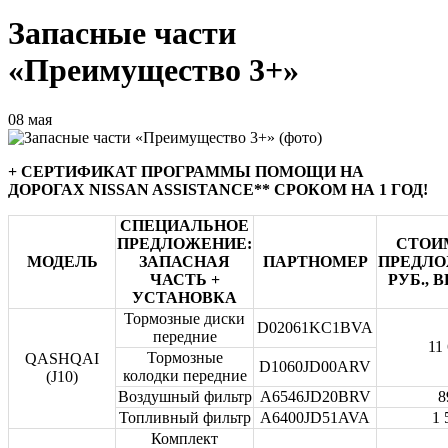
Запасные части
«Преимущество 3+»
08 мая
+ CЕРТИФИКАТ ПРОГРАММЫ ПОМОЩИ НА
ДОРОГАХ NISSAN ASSISTANCE** СРОКОМ НА 1 ГОД!
СПЕЦИАЛЬНОЕ
ПРЕДЛОЖЕНИЕ:
СТОИ
МОДЕЛЬ
ЗАПАСНАЯ
ПАРТНОМЕР
ПРЕДЛО
ЧАСТЬ +
РУБ., 
УСТАНОВКА
Тормозные диски
D02061KC1BVA
передние
11
Тормозные
QASHQAI
D1060JD00ARV
колодки передние
(J10)
Воздушный фильтр
A6546JD20BRV
8
Топливный фильтр
A6400JD51AVA
1 
Комплект