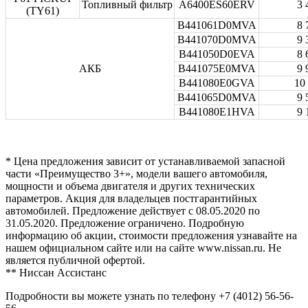
Топливный фильтр
A6400ES60ERV
3 
(TY61)
B441061D0MVA
8 
B441070D0MVA
9 
B441050D0EVA
8 
АКБ
B441075E0MVA
9 
B441080E0GVA
10
B441065D0MVA
9 
B441080E1HVA
9 
* Цена предложения зависит от устанавливаемой запасной
части «Преимущество 3+», модели вашего автомобиля,
мощности и объема двигателя и других технических
параметров. Акция для владельцев постгарантийных
автомобилей. Предложение действует с 08.05.2020 по
31.05.2020. Предложение ограничено. Подробную
информацию об акции, стоимости предложения узнавайте на
нашем официальном сайте или на сайте www.nissan.ru. Не
является публичной офертой.
** Ниссан Ассистанс
Подробности вы можете узнать по телефону +7 (4012) 56-56-