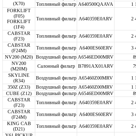
(X70)
Топливный фильтр
A640500QAAVA
1 
FORKLIFT
(F05)
Топливный фильтр
A640359E0ARV
2 
FORKLIFT
(1F4)
CABSTAR
Топливный фильтр
A640359E0ARV
2 
(F23)
CABSTAR
Топливный фильтр
A6400ES60ERV
3 
(F24M)
NV200 (M20)
Воздушный фильтр
A6546ED00MRV
8
NV200
Салонный фильтр
B7891AX01ARV
7
(M20M)
SKYLINE
Воздушный фильтр
A65460Z00MRV
1 
(R34)
350Z (Z33)
Воздушный фильтр
A65460Z00MRV
1 
CUBE (Z12)
Воздушный фильтр
A6546ED00MRV
8
CABSTAR
Топливный фильтр
A640359E0ARV
2 
(F23)
CABSTAR
Топливный фильтр
A6400ES60ERV
3 
(F24M)
KING CAB
Топливный фильтр
A640359E0ARV
2 
(D21)
Y61 PICKUP