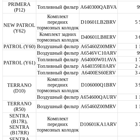
PRIMERA
Топливный фильтр
A640300QABVA
9
(P12)
Комплект
передних
D10601LB2BRV
5 
NEW PATROL
тормозных колодок
(Y62)
Комплект задних
D40601LB8ERV
3 
тормозных колодок
PATROL (Y60)
Воздушный фильтр
A65460Z00MRV
1 
Воздушный фильтр
A6546VC10ARV
9
Топливный фильтр
A64000W01AVA
1 
PATROL (Y61)
Топливный фильтр
A640359E0ARV
2 
Топливный фильтр
A6400ES60ERV
3 
Комплект
передних
D106000Q1BRV
3 
TERRANO
тормозных колодок
(D10)
Воздушный фильтр
A654600QAURV
1 
TERRANO
Воздушный фильтр
A65460Z00MRV
1 
(R50)
SENTRA
Комплект
(B17R),
передних
D10601KA1ARV
3 
SENTRA
тормозных колодок
(B17RR)
SENTRA