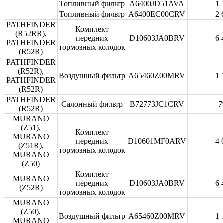
Топливный фильтр
A6400JD51AVA
1 
Топливный фильтр
A6400EC00CRV
2 
PATHFINDER
Комплект
(R52RR),
передних
D10603JA0BRV
6 
PATHFINDER
тормозных колодок
(R52R)
PATHFINDER
(R52R),
Воздушный фильтр
A65460Z00MRV
1 
PATHFINDER
(R52R)
PATHFINDER
Салонный фильтр
B72773JC1CRV
7
(R52R)
MURANO
(Z51),
Комплект
MURANO
передних
D10601MF0ARV
4 
(Z51R),
тормозных колодок
MURANO
(Z50)
Комплект
MURANO
передних
D10603JA0BRV
6 
(Z52R)
тормозных колодок
MURANO
(Z50),
Воздушный фильтр
A65460Z00MRV
1 
MURANO