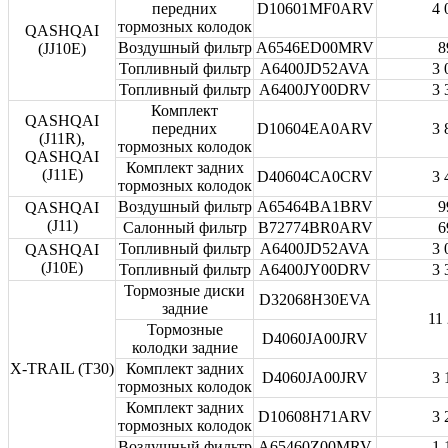
передних
D10601MF0ARV
4 
тормозных колодок
QASHQAI
Воздушный фильтр
A6546ED00MRV
8
(JJ10E)
Топливный фильтр
A6400JD52AVA
3 
Топливный фильтр
A6400JY00DRV
3 
Комплект
QASHQAI
передних
D10604EA0ARV
3 
(J11R),
тормозных колодок
QASHQAI
Комплект задних
(J11E)
D40604CA0CRV
3 
тормозных колодок
Воздушный фильтр
A65464BA1BRV
9
QASHQAI
(J11)
Салонный фильтр
B72774BR0ARV
6
Топливный фильтр
A6400JD52AVA
3 
QASHQAI
(J10E)
Топливный фильтр
A6400JY00DRV
3 
Тормозные диски
D32068H30EVA
задние
11
Тормозные
D4060JA00JRV
колодки задние
X-TRAIL (T30)
Комплект задних
D4060JA00JRV
3 
тормозных колодок
Комплект задних
D10608H71ARV
3 
тормозных колодок
Воздушный фильтр
A65460Z00MRV
1 