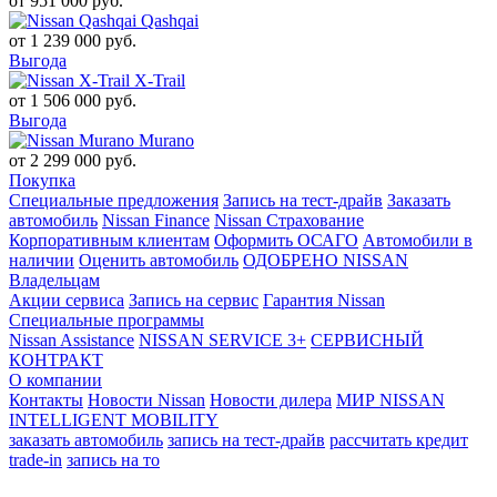
от
951 000
руб.
Qashqai
от
1 239 000
руб.
Выгода
X-Trail
от
1 506 000
руб.
Выгода
Murano
от
2 299 000
руб.
Покупка
Специальные предложения
Запись на тест-драйв
Заказать
автомобиль
Nissan Finance
Nissan Страхование
Корпоративным клиентам
Оформить ОСАГО
Автомобили в
наличии
Оценить автомобиль
ОДОБРЕНО NISSAN
Владельцам
Акции сервиса
Запись на сервис
Гарантия Nissan
Специальные программы
Nissan Assistance
NISSAN SERVICE 3+
СЕРВИСНЫЙ
КОНТРАКТ
О компании
Контакты
Новости Nissan
Новости дилера
МИР NISSAN
INTELLIGENT MOBILITY
заказать автомобиль
запись на тест-драйв
рассчитать кредит
trade-in
запись на то