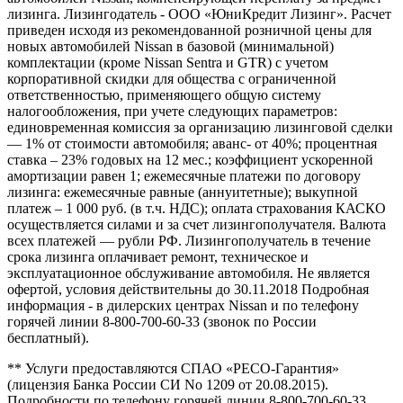
лизинга. Лизингодатель - ООО «ЮниКредит Лизинг». Расчет
приведен исходя из рекомендованной розничной цены для
новых автомобилей Nissan в базовой (минимальной)
комплектации (кроме Nissan Sentra и GTR) с учетом
корпоративной скидки для общества с ограниченной
ответственностью, применяющего общую систему
налогообложения, при учете следующих параметров:
единовременная комиссия за организацию лизинговой сделки
— 1% от стоимости автомобиля; аванс- от 40%; процентная
ставка – 23% годовых на 12 мес.; коэффициент ускоренной
амортизации равен 1; ежемесячные платежи по договору
лизинга: ежемесячные равные (аннуитетные); выкупной
платеж – 1 000 руб. (в т.ч. НДС); оплата страхования КАСКО
осуществляется силами и за счет лизингополучателя. Валюта
всех платежей — рубли РФ. Лизингополучатель в течение
срока лизинга оплачивает ремонт, техническое и
эксплуатационное обслуживание автомобиля. Не является
офертой, условия действительны до 30.11.2018 Подробная
информация - в дилерских центрах Nissan и по телефону
горячей линии 8-800-700-60-33 (звонок по России
бесплатный).
** Услуги предоставляются СПАО «РЕСО-Гарантия»
(лицензия Банка России СИ No 1209 от 20.08.2015).
Подробности по телефону горячей линии 8-800-700-60-33