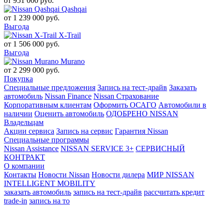
от
951 000
руб.
Qashqai
от
1 239 000
руб.
Выгода
X-Trail
от
1 506 000
руб.
Выгода
Murano
от
2 299 000
руб.
Покупка
Специальные предложения
Запись на тест-драйв
Заказать
автомобиль
Nissan Finance
Nissan Страхование
Корпоративным клиентам
Оформить ОСАГО
Автомобили в
наличии
Оценить автомобиль
ОДОБРЕНО NISSAN
Владельцам
Акции сервиса
Запись на сервис
Гарантия Nissan
Специальные программы
Nissan Assistance
NISSAN SERVICE 3+
СЕРВИСНЫЙ
КОНТРАКТ
О компании
Контакты
Новости Nissan
Новости дилера
МИР NISSAN
INTELLIGENT MOBILITY
заказать автомобиль
запись на тест-драйв
рассчитать кредит
trade-in
запись на то