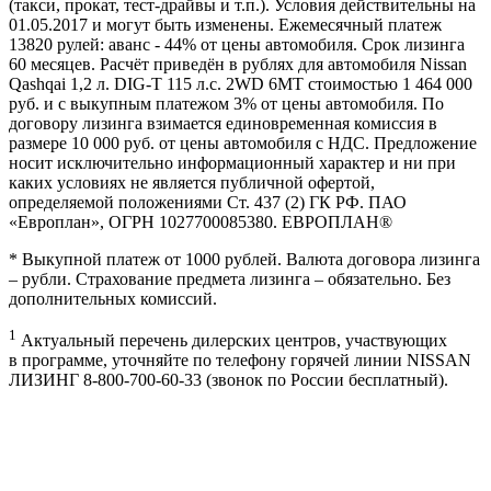
(такси, прокат, тест-драйвы и т.п.). Условия действительны на
01.05.2017 и могут быть изменены. Ежемесячный платеж
13820 рулей: аванс - 44% от цены автомобиля. Срок лизинга
60 месяцев. Расчёт приведён в рублях для автомобиля Nissan
Qashqai 1,2 л. DIG-T 115 л.с. 2WD 6МТ стоимостью 1 464 000
руб. и с выкупным платежом 3% от цены автомобиля. По
договору лизинга взимается единовременная комиссия в
размере 10 000 руб. от цены автомобиля с НДС. Предложение
носит исключительно информационный характер и ни при
каких условиях не является публичной офертой,
определяемой положениями Ст. 437 (2) ГК РФ. ПАО
«Европлан», ОГРН 1027700085380. ЕВРОПЛАН®
* Выкупной платеж от 1000 рублей. Валюта договора лизинга
– рубли. Страхование предмета лизинга – обязательно. Без
дополнительных комиссий.
1
Актуальный перечень дилерских центров, участвующих
в программе, уточняйте по телефону горячей линии NISSAN
ЛИЗИНГ
8-800-700-60-33
(звонок по России бесплатный).