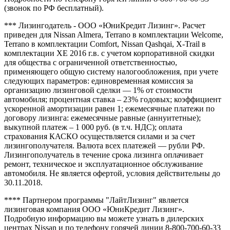
(звонок по РФ бесплатный).
*** Лизингодатель - ООО «ЮниКредит Лизинг». Расчет
приведен для Nissan Almera, Terrano в комплектации Welcome,
Terrano в комплектации Comfort, Nissan Qashqai, X-Trail в
комплектации XE 2016 г.в. с учетом корпоративной скидки
для общества с ограниченной ответственностью,
применяющего общую систему налогообложения, при учете
следующих параметров: единовременная комиссия за
организацию лизинговой сделки — 1% от стоимости
автомобиля; процентная ставка – 23% годовых; коэффициент
ускоренной амортизации равен 1; ежемесячные платежи по
договору лизинга: ежемесячные равные (аннуитетные);
выкупной платеж – 1 000 руб. (в т.ч. НДС); оплата
страхования КАСКО осуществляется силами и за счет
лизингополучателя. Валюта всех платежей — рубли РФ.
Лизингополучатель в течение срока лизинга оплачивает
ремонт, техническое и эксплуатационное обслуживание
автомобиля. Не является офертой, условия действительны до
30.11.2018.
**** Партнером программы "ЛайтЛизинг" является
лизинговая компания ООО «ЮниКредит Лизинг».
Подробную информацию вы можете узнать в дилерских
центрах Nissan и по телефону горячей линии 8-800-700-60-33