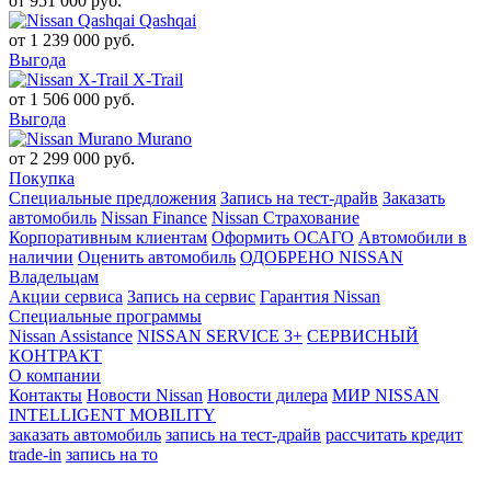
от
951 000
руб.
Qashqai
от
1 239 000
руб.
Выгода
X-Trail
от
1 506 000
руб.
Выгода
Murano
от
2 299 000
руб.
Покупка
Специальные предложения
Запись на тест-драйв
Заказать
автомобиль
Nissan Finance
Nissan Страхование
Корпоративным клиентам
Оформить ОСАГО
Автомобили в
наличии
Оценить автомобиль
ОДОБРЕНО NISSAN
Владельцам
Акции сервиса
Запись на сервис
Гарантия Nissan
Специальные программы
Nissan Assistance
NISSAN SERVICE 3+
СЕРВИСНЫЙ
КОНТРАКТ
О компании
Контакты
Новости Nissan
Новости дилера
МИР NISSAN
INTELLIGENT MOBILITY
заказать автомобиль
запись на тест-драйв
рассчитать кредит
trade-in
запись на то