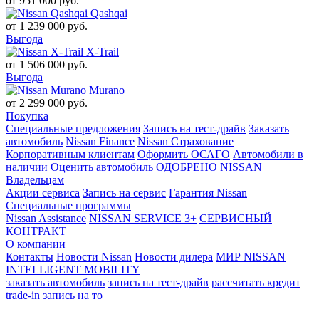
от
951 000
руб.
Qashqai
от
1 239 000
руб.
Выгода
X-Trail
от
1 506 000
руб.
Выгода
Murano
от
2 299 000
руб.
Покупка
Специальные предложения
Запись на тест-драйв
Заказать
автомобиль
Nissan Finance
Nissan Страхование
Корпоративным клиентам
Оформить ОСАГО
Автомобили в
наличии
Оценить автомобиль
ОДОБРЕНО NISSAN
Владельцам
Акции сервиса
Запись на сервис
Гарантия Nissan
Специальные программы
Nissan Assistance
NISSAN SERVICE 3+
СЕРВИСНЫЙ
КОНТРАКТ
О компании
Контакты
Новости Nissan
Новости дилера
МИР NISSAN
INTELLIGENT MOBILITY
заказать автомобиль
запись на тест-драйв
рассчитать кредит
trade-in
запись на то