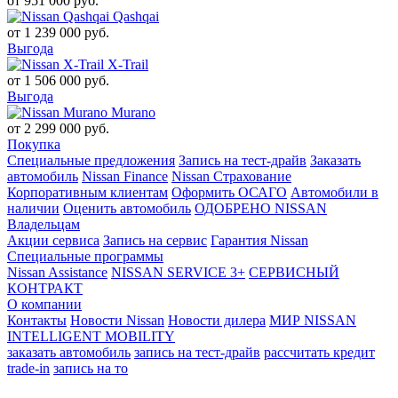
от
951 000
руб.
Qashqai
от
1 239 000
руб.
Выгода
X-Trail
от
1 506 000
руб.
Выгода
Murano
от
2 299 000
руб.
Покупка
Специальные предложения
Запись на тест-драйв
Заказать
автомобиль
Nissan Finance
Nissan Страхование
Корпоративным клиентам
Оформить ОСАГО
Автомобили в
наличии
Оценить автомобиль
ОДОБРЕНО NISSAN
Владельцам
Акции сервиса
Запись на сервис
Гарантия Nissan
Специальные программы
Nissan Assistance
NISSAN SERVICE 3+
СЕРВИСНЫЙ
КОНТРАКТ
О компании
Контакты
Новости Nissan
Новости дилера
МИР NISSAN
INTELLIGENT MOBILITY
заказать автомобиль
запись на тест-драйв
рассчитать кредит
trade-in
запись на то