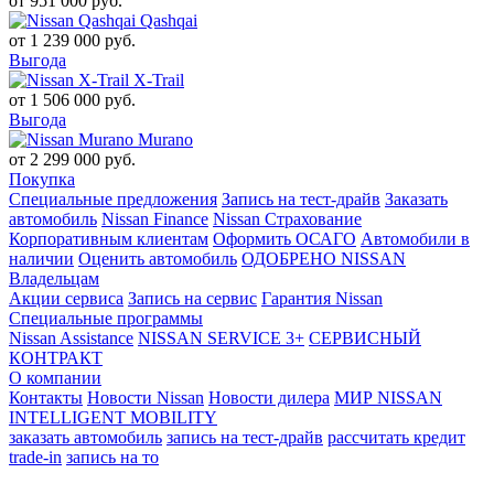
от
951 000
руб.
Qashqai
от
1 239 000
руб.
Выгода
X-Trail
от
1 506 000
руб.
Выгода
Murano
от
2 299 000
руб.
Покупка
Специальные предложения
Запись на тест-драйв
Заказать
автомобиль
Nissan Finance
Nissan Страхование
Корпоративным клиентам
Оформить ОСАГО
Автомобили в
наличии
Оценить автомобиль
ОДОБРЕНО NISSAN
Владельцам
Акции сервиса
Запись на сервис
Гарантия Nissan
Специальные программы
Nissan Assistance
NISSAN SERVICE 3+
СЕРВИСНЫЙ
КОНТРАКТ
О компании
Контакты
Новости Nissan
Новости дилера
МИР NISSAN
INTELLIGENT MOBILITY
заказать автомобиль
запись на тест-драйв
рассчитать кредит
trade-in
запись на то