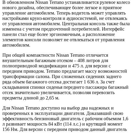
В обновленном Nissan Terrano устанавливается рулевое колесо
нового дизайна, обеспечивающее более легкое и приятное
управление автомобилем. Теперь водитель может управлять
настройками круиз-контроля и аудиосистемой, не отвлекаясь
от управления автомобилем. Центральная консоль также была
изменена с учетом предпочтений потребителей. Интерфейс
панели стал еще более эргономичным, а расположение
элементов консоли позволяет не отвлекаться от управления
автомобилем.
При общей компактности Nissan Terrano отличается
внушительным багажным отсеком – 408 литров для
полноприводной модификации и 475 л. для версии с
передним приводом. Terrano предлагает массу возможностей
трансформации салона. При сложенных сидениях заднего
ряда объем багажного отсека достигает 1 636 л. За счет
складывания спинки сиденья переднего пассажира багажный
отсек значительно увеличивается, позволяя перевозить
предметы длиной до 2,65 м.
Для Nissan Terrano доступно на выбор два надежных и
проверенных в эксплуатации двигателя. Доказавший свою
эффективность бензиновый двигатель с рабочим объемом 1,6
л развивает мощность 84 кВт (114 л.с.) и крутящий момент
156 Нм. Для версии с передним приводом данный двигатель