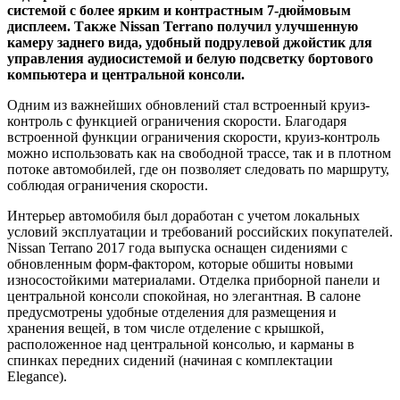
системой с более ярким и контрастным 7-дюймовым
дисплеем. Также Nissan Terrano получил улучшенную
камеру заднего вида, удобный подрулевой джойстик для
управления аудиосистемой и белую подсветку бортового
компьютера и центральной консоли.
Одним из важнейших обновлений стал встроенный круиз-
контроль с функцией ограничения скорости. Благодаря
встроенной функции ограничения скорости, круиз-контроль
можно использовать как на свободной трассе, так и в плотном
потоке автомобилей, где он позволяет следовать по маршруту,
соблюдая ограничения скорости.
Интерьер автомобиля был доработан с учетом локальных
условий эксплуатации и требований российских покупателей.
Nissan Terrano 2017 года выпуска оснащен сидениями с
обновленным форм-фактором, которые обшиты новыми
износостойкими материалами. Отделка приборной панели и
центральной консоли спокойная, но элегантная. В салоне
предусмотрены удобные отделения для размещения и
хранения вещей, в том числе отделение с крышкой,
расположенное над центральной консолью, и карманы в
спинках передних сидений (начиная с комплектации
Elegance).